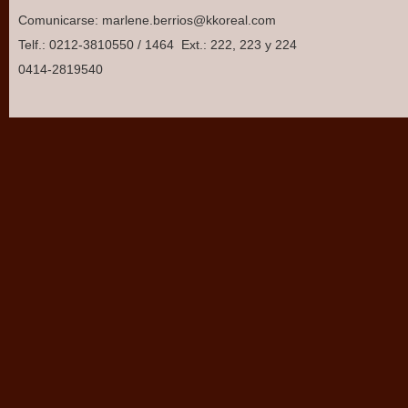
Comunicarse: marlene.berrios@kkoreal.com
Telf.: 0212-3810550 / 1464 Ext.: 222, 223 y 224
0414-2819540