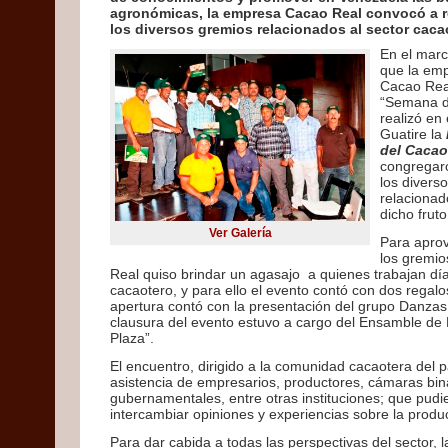
agronómicas, la empresa Cacao Real convocó a 
los diversos gremios relacionados al sector caca
En el marc
que la em
Cacao Real
“Semana d
realizó en
Guatire la
del Cacao
congregar
los divers
relacionad
dicho fruto
Ver Galería
Para aprov
los gremi
Real quiso brindar un agasajo a quienes trabajan día
cacaotero, y para ello el evento contó con dos regal
apertura contó con la presentación del grupo Danzas 
clausura del evento estuvo a cargo del Ensamble de
Plaza”.
El encuentro, dirigido a la comunidad cacaotera del p
asistencia de empresarios, productores, cámaras bin
gubernamentales, entre otras instituciones; que pudi
intercambiar opiniones y experiencias sobre la produ
Para dar cabida a todas las perspectivas del sector, 