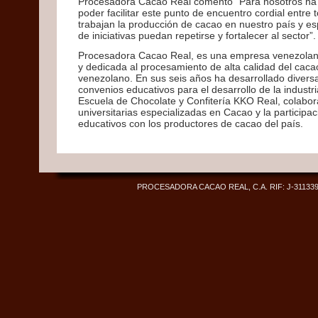
Procesadora Cacao Real comentó “Para nosotros ha s
poder facilitar este punto de encuentro cordial entre
trabajan la producción de cacao en nuestro país y e
de iniciativas puedan repetirse y fortalecer al sector”.
Procesadora Cacao Real, es una empresa venezolan
y dedicada al procesamiento de alta calidad del cac
venezolano. En sus seis años ha desarrollado diversas
convenios educativos para el desarrollo de la industr
Escuela de Chocolate y Confitería KKO Real, colabor
universitarias especializadas en Cacao y la particip
educativos con los productores de cacao del país.
PROCESADORA CACAO REAL, C.A. RIF: J-311339