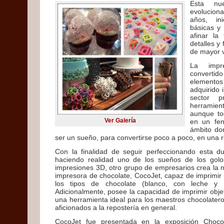
Esta nu
evoluciona
años, in
básicas y
afinar la
detalles y
de mayor 
La imp
convert
elementos
adquirido 
sector p
herramien
aunque to
Ver Galería
en un fe
ámbito do
ser un sueño, para convertirse poco a poco, en una r
Con la finalidad de seguir perfeccionando esta du
haciendo realidad uno de los sueños de los golo
impresiones 3D, otro grupo de empresarios crea la
impresora de chocolate, CocoJet, capaz de imprimir 
los tipos de chocolate (blanco, con leche y
Adicionalmente, posee la capacidad de imprimir obj
una herramienta ideal para los maestros chocolatero
aficionados a la repostería en general.
CocoJet fue presentada en la exposición Choco